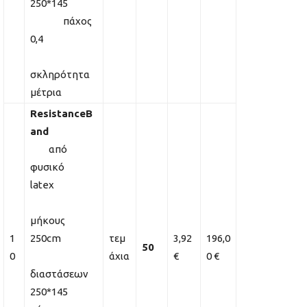
250*145
πάχος
0,4
σκληρότητα
μέτρια
ResistanceB
and
από
φυσικό
latex
μήκους
1
250cm
τεμ
3,92
196,0
50
0
άχια
€
0 €
διαστάσεων
250*145