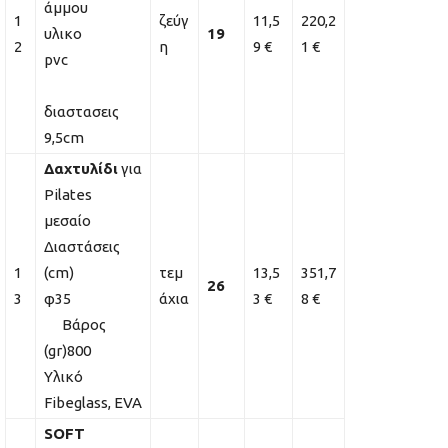
άμμου
1
ζεύγ
11,5
220,2
υλικο
19
2
η
9 €
1 €
pvc
διαστασεις
9,5cm
Δαχτυλίδι
για
Pilates
μεσαίο
Διαστάσεις
1
(cm)
τεμ
13,5
351,7
26
3
φ35
άχια
3 €
8 €
Βάρος
(gr)800
Υλικό
Fibeglass, EVA
SOFT