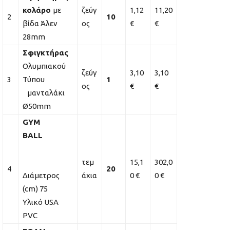
κολάρο
με
ζεύγ
1,12
11,20
2
10
βίδα Άλεν
ος
€
€
28mm
Σφιγκτήρας
Ολυμπιακού
ζεύγ
3,10
3,10
3
Τύπου
1
ος
€
€
μανταλάκι
Ø50mm
GYM
BALL
τεμ
15,1
302,0
4
20
Διάμετρος
άχια
0 €
0 €
(cm) 75
Υλικό USA
PVC