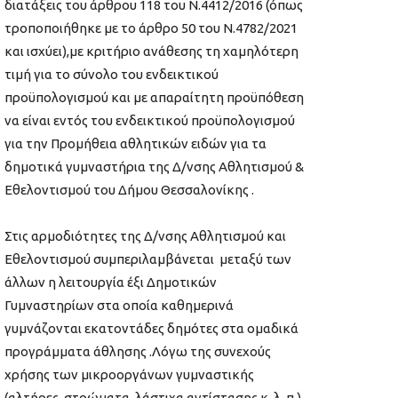
διατάξεις του άρθρου 118 του Ν.4412/2016 (όπως
τροποποιήθηκε με το άρθρο 50 του Ν.4782/2021
και ισχύει),με κριτήριο ανάθεσης τη χαμηλότερη
τιμή για το σύνολο του ενδεικτικού
προϋπολογισμού και με απαραίτητη προϋπόθεση
να είναι εντός του ενδεικτικού προϋπολογισμού
για την Προμήθεια αθλητικών ειδών για τα
δημοτικά γυμναστήρια της Δ/νσης Αθλητισμού &
Εθελοντισμού του Δήμου Θεσσαλονίκης .
Στις αρμοδιότητες της Δ/νσης Αθλητισμού και
Εθελοντισμού συμπεριλαμβάνεται μεταξύ των
άλλων η λειτουργία έξι Δημοτικών
Γυμναστηρίων στα οποία καθημερινά
γυμνάζονται εκατοντάδες δημότες στα ομαδικά
προγράμματα άθλησης .Λόγω της συνεχούς
χρήσης των μικροοργάνων γυμναστικής
(αλτήρες, στρώματα, λάστιχα αντίστασης κ. λ. π.)