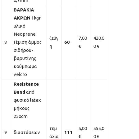
0,7mm
ΒΑΡΑΚΙΑ
ΑΚΡΩΝ
1kgr
υλικό
Neoprene
ζεύγ
7,00
420,0
8
Γέμιση άμμος
60
η
€
0 €
σιδήρου-
βαρυτίνης
κούμπωμα
velcro
Resistance
Band
από
φυσικό latex
μήκους
250cm
τεμ
5,00
555,0
9
διαστάσεων
111
άχια
€
0 €