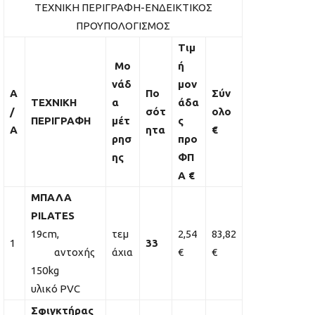
ΤΕΧΝΙΚΗ ΠΕΡΙΓΡΑΦΗ-ΕΝΔΕΙΚΤΙΚΟΣ
ΠΡΟΥΠΟΛΟΓΙΣΜΟΣ
Τιμ
Μο
ή
νάδ
μον
Α
Πο
Σύν
ΤΕΧΝΙΚΗ
α
άδα
/
σότ
ολο
ΠΕΡΙΓΡΑΦΗ
μέτ
ς
Α
ητα
€
ρησ
προ
ης
ΦΠ
Α €
ΜΠΑΛΑ
PILATES
19cm,
τεμ
2,54
83,82
1
33
αντοχής
άχια
€
€
150kg
υλικό PVC
Σφιγκτήρας