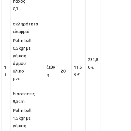
πάχος
0,3
σκληρότητα
ελαφριά
Palm ball
0.5kgr με
γέμιση
231,8
άμμου
1
ζεύγ
11,5
0 €
υλικο
20
1
η
9 €
pvc
διαστασεις
9,5cm
Palm ball
1.5kgr με
γέμιση