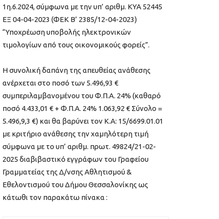
1η.6.2024, σύμφωνα με την υπ’ αριθμ. ΚΥΑ 52445
ΕΞ 04-04-2023 (ΦΕΚ Β’ 2385/12-04-2023)
“Υποχρέωση υποβολής ηλεκτρονικών
τιμολογίων από τους οικονομικούς φορείς”.
Η συνολική δαπάνη της απευθείας ανάθεσης
ανέρχεται στο ποσό των 5.496,93 €
συμπεριλαμβανομένου του Φ.Π.Α. 24% (καθαρό
ποσό 4.433,01 € + Φ.Π.Α. 24% 1.063,92 € Σύνολο =
5.496,9,3 €) και θα βαρύνει τον Κ.Α: 15/6699.01.01
με κριτήριο ανάθεσης την χαμηλότερη τιμή
σύμφωνα με το υπ’ αριθμ. πρωτ. 49824/21-02-
2025 διαβιβαστικό εγγράφων του Γραφείου
Γραμματείας της Δ/νσης Αθλητισμού &
Εθελοντισμού του Δήμου Θεσσαλονίκης ως
κάτωθι τον παρακάτω πίνακα :