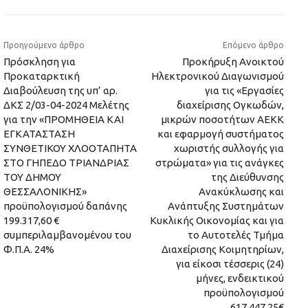
Προηγούμενο άρθρο
Επόμενο άρθρο
Πρόσκληση για
Προκήρυξη Ανοικτού
Προκαταρκτική
Ηλεκτρονικού Διαγωνισμού
Διαβούλευση της υπ’ αρ.
για τις «Εργασίες
ΔΚΣ 2/03-04-2024 Μελέτης
διαχείρισης Ογκωδών,
για την «ΠΡΟΜΗΘΕΙΑ ΚΑΙ
μικρών ποσοτήτων ΑΕΚΚ
ΕΓΚΑΤΑΣΤΑΣΗ
και εφαρμογή συστήματος
ΣΥΝΘΕΤΙΚΟΥ ΧΛΟΟΤΑΠΗΤΑ
χωριστής συλλογής για
ΣΤΟ ΓΗΠΕΔΟ ΤΡΙΑΝΔΡΙΑΣ
στρώματα» για τις ανάγκες
ΤΟΥ ΔΗΜΟΥ
της Διεύθυνσης
ΘΕΣΣΑΛΟΝΙΚΗΣ»
Ανακύκλωσης και
προϋπολογισμού δαπάνης
Ανάπτυξης Συστημάτων
199.317,60 €
Κυκλικής Οικονομίας και για
συμπεριλαμβανομένου του
το Αυτοτελές Τμήμα
Φ.Π.Α. 24%
Διαχείρισης Κοιμητηρίων,
για είκοσι τέσσερις (24)
μήνες, ενδεικτικού
προϋπολογισμού
617.447,25€