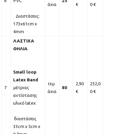
6
PVC
25
άχια
€
0 €
Διαστάσεις:
173x61cm x
4mm
ΛΑΣΤΙΧΑ
ΘΗΛΙΑ
S
mall loop
Latex Band
τεμ
2,90
232,0
7
μέτριας
80
άχια
€
0 €
αντίστασης
υλικό latex
διαστάσεις
33cm x 5cm x