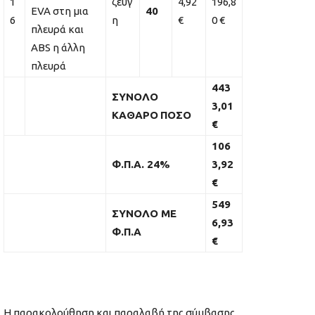
1
ζεύγ
4,92
196,8
EVA στη μια
40
6
η
€
0 €
πλευρά και
ABS η άλλη
πλευρά
443
ΣΥΝΟΛΟ
3,01
ΚΑΘΑΡΟ
ΠΟΣΟ
€
106
Φ.Π.Α.
24%
3,92
€
549
ΣΥΝΟΛΟ ΜΕ
6,93
Φ.Π.Α
€
Η παρακολούθηση και παραλαβή της σύμβασης