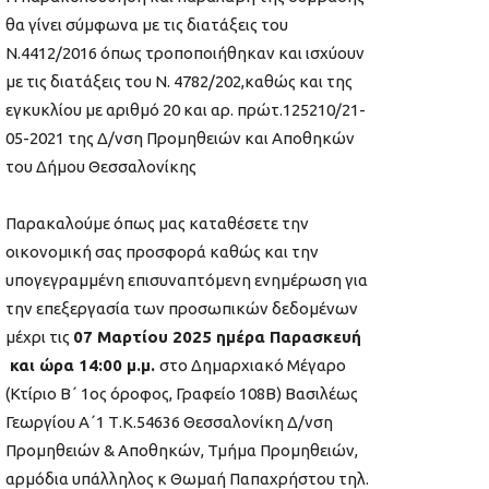
θα γίνει σύμφωνα με τις διατάξεις του
Ν.4412/2016 όπως τροποποιήθηκαν και ισχύουν
με τις διατάξεις του Ν. 4782/202,καθώς και της
εγκυκλίου με αριθμό 20 και αρ. πρώτ.125210/21-
05-2021 της Δ/νση Προμηθειών και Αποθηκών
του Δήμου Θεσσαλονίκης
Παρακαλούμε όπως μας καταθέσετε την
οικονομική σας προσφορά καθώς και την
υπογεγραμμένη επισυναπτόμενη ενημέρωση για
την επεξεργασία των προσωπικών δεδομένων
μέχρι τις
07 Μαρτίου 2025 ημέρα Παρασκευή
και ώρα 14:00 μ.μ.
στο Δημαρχιακό Μέγαρο
(Κτίριο Β΄ 1ος όροφος, Γραφείο 108Β) Βασιλέως
Γεωργίου Α΄1 Τ.Κ.54636 Θεσσαλονίκη Δ/νση
Προμηθειών & Αποθηκών, Τμήμα Προμηθειών,
αρμόδια υπάλληλος κ Θωμαή Παπαχρήστου τηλ.