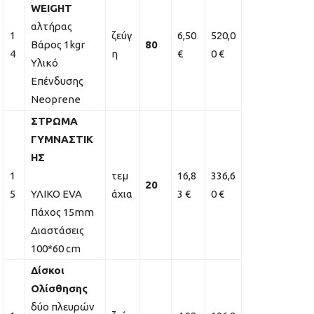
WEIGHT
αλτήρας
1
ζεύγ
6,50
520,0
Βάρος 1kgr
80
4
η
€
0 €
Υλικό
Επένδυσης
Neoprene
ΣΤΡΩΜΑ
ΓΥΜΝΑΣΤΙΚ
ΗΣ
1
τεμ
16,8
336,6
20
5
ΥΛΙΚΟ EVA
άχια
3 €
0 €
Πάχος 15mm
Διαστάσεις
100*60 cm
Δίσκοι
Ολίσθησης
δύο πλευρών