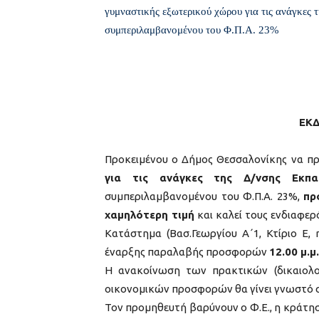
γυμναστικής εξωτερικού χώρου για τις ανάγκες
συμπεριλαμβανομένου του Φ.Π.Α. 23%
ΕΚ
Προκειμένου ο Δήμος Θεσσαλονίκης να π
για τις ανάγκες της Δ/νσης Εκπαί
συμπεριλαμβανομένου του Φ.Π.Α. 23%,
πρ
χαμηλότερη τιμή
και καλεί τους ενδιαφε
Κατάστημα (Βασ.Γεωργίου Α΄1, Κτίριο Ε,
έναρξης παραλαβής προσφορών
12.00 μ.μ.
Η ανακοίνωση των πρακτικών (δικαιολ
οικονομικών προσφορών θα γίνει γνωστό σ
Τον προμηθευτή βαρύνουν ο Φ.Ε., η κράτη