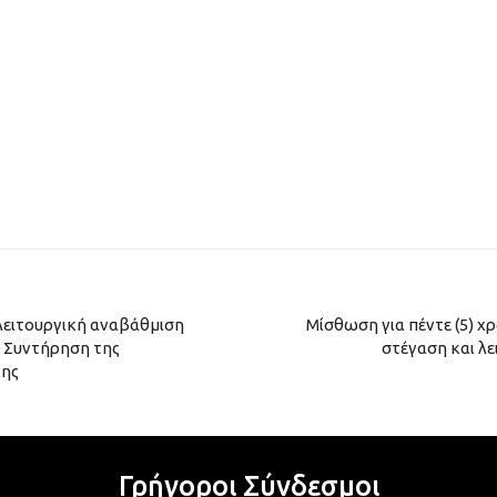
 λειτουργική αναβάθμιση
Μίσθωση για πέντε (5) χρ
 Συντήρηση της
στέγαση και λε
κης
Γρήγοροι Σύνδεσμοι