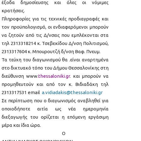
έξοδα δημοσίευσης και όλες οι νόμιμες
κρατήσεις.
Πληροφορίες για τις τεχνικές προδιαγραφές και
τον προϋπολογισμό, οι ενδιαφερόμενοι μπορούν
να ζητούν από τις Δ/νσεις που εμπλέκονται στα
τηλ 2313318214 κ. Τσεβεκίδου Δ/νση Πολιτισμού,
2313317604 κ. Μπουρουτζή δ/νση Βαφ. Πνευμ.
Τα τεύχη του διαγωνισμού θα .είναι αναρτημένα
στο δικτυακό τόπο του Δήμου Θεσσαλονίκης στη
διεύθυνση www
.thessaloniki.gr
. και μπορούν να
προμηθευτούν και από τον κ. Βιδιαδάκη τηλ
2313317531 email
a.vidiadakis@thessaloniki.gr
Σε περίπτωση που ο διαγωνισμός αναβληθεί για
οποιοδήποτε αιτία ως νέα ημερομηνία
διεξαγωγής του ορίζεται η επόμενη εργάσιμη
μέρα και ίδια ώρα.
Ο