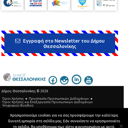
Εγγραφή στο Newsletter του Δήμου
Θεσσαλονίκης
Δήμος Θεσσαλονίκης © 2026
Όροι Χρήσης
Προστασία Προσωπικών Δεδομένων
Όροι Xρήσης και Eπεξεργασία Προσωπικών Δεδομένων
Ψηφιακού Βοηθού
Τηλεφωνικός Κατάλογος
Χρησιμοποιούμε cookies για να σας προσφέρουμε την καλύτερη
δυνατή εμπειρία στη σελίδα μας. Εάν συνεχίσετε να χρησιμοποιείτε
Developed by
MyCompany Projects
τη σελίδα, θα υποθέσουμε πως είστε ικανοποιημένοι με αυτό.