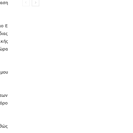
αση
ιο Ε
διας
ικής
ώρα
ήμου
σεων
φόρο
αθώς