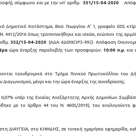
ροφή), σύμφωνα και με την υπ’ αριθμ.
351/15-04-2020
Απόφ
κό Δημοτικό Κατάστημα, Βασ. Γεωργίου Α’ 1, γραφείο 020, κτίρ
Ν. 4412/2016 όπως τροποποιήθηκε και ισχύει, ενώπιον της αρμό
ριθμ.
352/15-04-2020
(ΑΔΑ: 6ΔΘΘΩΡ5-992) Απόφαση Οικονομ
έρα
ώρα έναρξης παραλαβής των προσφορών:
10:00 π.μ.
και 
λλονται ταχυδρομικά στο Τμήμα Γενικού Πρωτοκόλλου του Δ
υ Διαγωνισμού, μέχρι και την ώρα έναρξης της συνεδρίασης.
 0,07% υπέρ της Ενιαίας Ανεξάρτητης Αρχής Δημοσίων Συμβά
άθηκε με το άρθρο 44 του Ν. 4605/2019), του αναλογούντα 
 στη ΔΙΑΥΓΕΙΑ, στο ΚΗΜΔΗΣ, σε τοπική ημερήσια εφημερίδα, κ