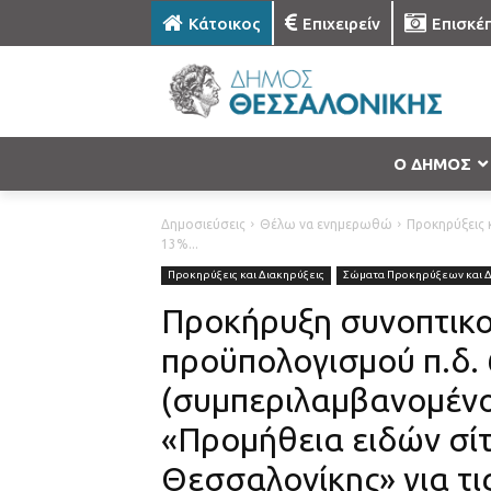
Κάτοικος
Επιχειρείν
Επισκέ
Ο ΔΗΜΟΣ
Δημοσιεύσεις
Θέλω να ενημερωθώ
Προκηρύξεις κ
13%...
Προκηρύξεις και Διακηρύξεις
Σώματα Προκηρύξεων και 
Προκήρυξη συνοπτικο
προϋπολογισμού π.δ. 
(συμπεριλαμβανομένου
«Προμήθεια ειδών σί
Θεσσαλονίκης» για τι