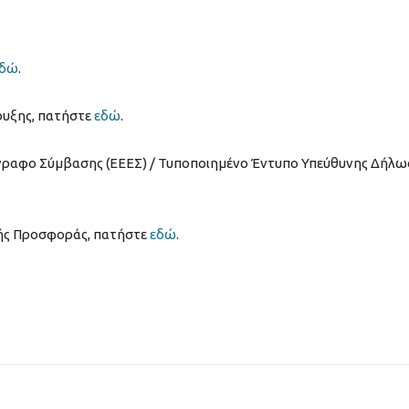
εδώ
.
ρυξης, πατήστε
εδώ
.
γγραφο Σύμβασης (ΕΕΕΣ) / Τυποποιημένο Έντυπο Υπεύθυνης Δήλ
κής Προσφοράς, πατήστε
εδώ
.