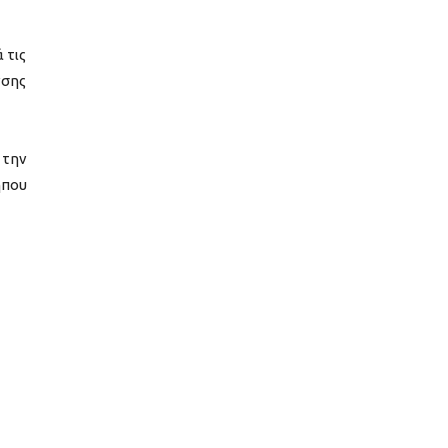
 τις
νσης
 την
ήπου