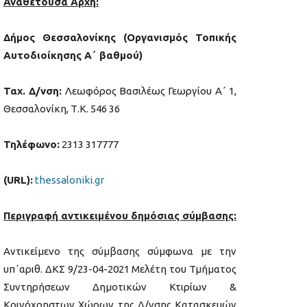
Αναθέτουσα Αρχή:
Δήμος Θεσσαλονίκης (Οργανισμός Τοπικής
Αυτοδιοίκησης Α΄ βαθμού)
Ταχ. Δ/νση:
Λεωφόρος Βασιλέως Γεωργίου Α΄ 1,
Θεσσαλονίκη, Τ.Κ. 546 36
Τηλέφωνο:
2313 317777
(
URL
):
thessaloniki.gr
Περιγραφή αντικειμένου δημόσιας σύμβασης:
Αντικείμενο της σύμβασης σύμφωνα με την
υπ΄αριθ. ΔΚΣ 9/23-04-2021 Μελέτη του Τμήματος
Συντηρήσεων Δημοτικών Κτιρίων &
Κοινόχρηστων Χώρων της Δ/νσης Κατασκευών