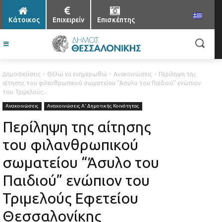
Κάτοικος
Επιχειρείν
Επισκέπτης
Δημοσιεύσεις
Θέλω να ενημερωθώ
Ανακοινώσεις
Περίληψη της
αίτησης του φιλανθρωπικού σωματείου "Άσυλο του Παιδιού" ενώπιον
του Τριμελούς...
Ανακοινώσεις
Ανακοινώσεις Α' Δημοτικής Κοινότητας
Περίληψη της αίτησης
του φιλανθρωπικού
σωματείου “Άσυλο του
Παιδιού” ενώπιον του
Τριμελούς Εφετείου
Θεσσαλονίκης