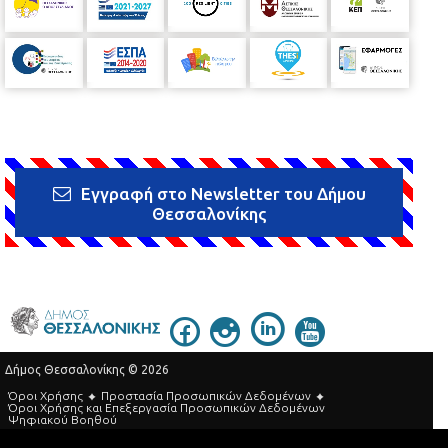
Εγγραφή στο Newsletter του Δήμου
Θεσσαλονίκης
Δήμος Θεσσαλονίκης © 2026
Όροι Χρήσης
Προστασία Προσωπικών Δεδομένων
Όροι Xρήσης και Eπεξεργασία Προσωπικών Δεδομένων
Ψηφιακού Βοηθού
Τηλεφωνικός Κατάλογος