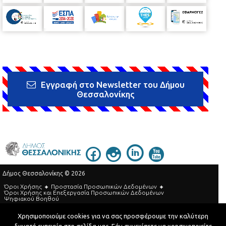
Εγγραφή στο Newsletter του Δήμου
Θεσσαλονίκης
Δήμος Θεσσαλονίκης © 2026
Όροι Χρήσης
Προστασία Προσωπικών Δεδομένων
Όροι Xρήσης και Eπεξεργασία Προσωπικών Δεδομένων
Ψηφιακού Βοηθού
Τηλεφωνικός Κατάλογος
Χρησιμοποιούμε cookies για να σας προσφέρουμε την καλύτερη