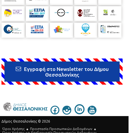
Εγγραφή στο Newsletter του Δήμου
Θεσσαλονίκης
Δήμος Θεσσαλονίκης © 2026
Όροι Χρήσης
Προστασία Προσωπικών Δεδομένων
Όροι Xρήσης και Eπεξεργασία Προσωπικών Δεδομένων