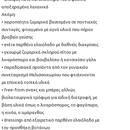
αποξηραμένα λαχανικά
Ακόμη:
• χειροποίητα ζυμαρικά βασισμένα σε ποντιακές
συνταγές, φτιαγμένα με αγνά υλικά που πήραν
βραβείο γεύσης
• extra παρθένο ελαιόλαδο με διεθνείς διακρίσεις
• γκουρμέ ζυμαρικά σκληρού σίτου με
λιναρόσπορο και βουβαλίσιο ή κατσικίσιο γάλα
• παραδοσιακά προϊόντα από τον γυναικείο
συνεταιρισμό Μελισσοχωρίου που φτιάχνονται
με εποχικά τοπικά υλικά
• free-from σνακς και μπάρες αλλιώς
βιολειτουργικά τρόφιμα για ειδική διατροφή, με
βάση υλικά όπως ο λιναρόσπορος, το φαγόπυρο,
η κινόα, ο αμάρανθος
• dressings από εξαιρετικό παρθένο ελαιόλαδο με
την προσθήκη βοτάνων