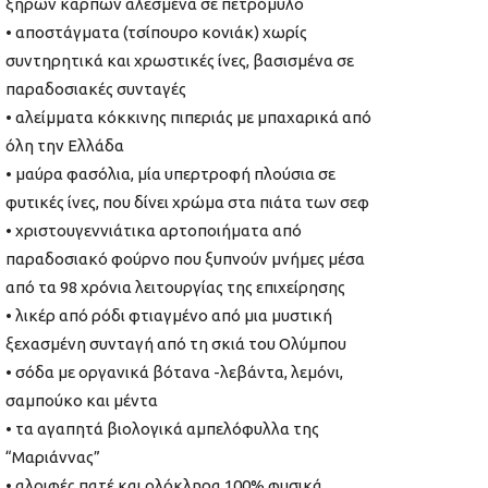
ξηρών καρπών αλεσμένα σε πετρόμυλο
• αποστάγματα (τσίπουρο κονιάκ) χωρίς
συντηρητικά και χρωστικές ίνες, βασισμένα σε
παραδοσιακές συνταγές
• αλείμματα κόκκινης πιπεριάς με μπαχαρικά από
όλη την Ελλάδα
• μαύρα φασόλια, μία υπερτροφή πλούσια σε
φυτικές ίνες, που δίνει χρώμα στα πιάτα των σεφ
• χριστουγεννιάτικα αρτοποιήματα από
παραδοσιακό φούρνο που ξυπνούν μνήμες μέσα
από τα 98 χρόνια λειτουργίας της επιχείρησης
• λικέρ από ρόδι φτιαγμένο από μια μυστική
ξεχασμένη συνταγή από τη σκιά του Ολύμπου
• σόδα με οργανικά βότανα -λεβάντα, λεμόνι,
σαμπούκο και μέντα
• τα αγαπητά βιολογικά αμπελόφυλλα της
“Μαριάννας”
• αλοιφές πατέ και ολόκληρα 100% φυσικά