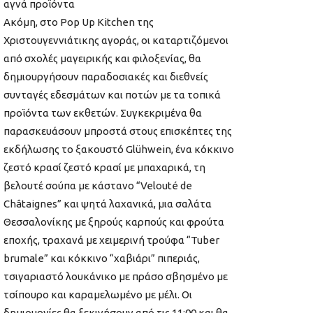
αγνά προϊόντα
Ακόμη, στο Pop Up Kitchen της
Χριστουγεννιάτικης αγοράς, οι καταρτιζόμενοι
από σχολές μαγειρικής και φιλοξενίας, θα
δημιουργήσουν παραδοσιακές και διεθνείς
συνταγές εδεσμάτων και ποτών με τα τοπικά
προϊόντα των εκθετών. Συγκεκριμένα θα
παρασκευάσουν μπροστά στους επισκέπτες της
εκδήλωσης το ξακουστό Glühwein, ένα κόκκινο
ζεστό κρασί ζεστό κρασί με μπαχαρικά, τη
βελουτέ σούπα με κάστανο “Velouté de
Châtaignes” και ψητά λαχανικά, μια σαλάτα
Θεσσαλονίκης με ξηρούς καρπούς και φρούτα
εποχής, τραχανά με χειμερινή τρούφα “Tuber
brumale” και κόκκινο “χαβιάρι” πιπεριάς,
τσιγαριαστό λουκάνικο με πράσο σβησμένο με
τσίπουρο και καραμελωμένο με μέλι. Οι
δημιουργίες θα ξεκινήσουν από τις 11:00 και θα