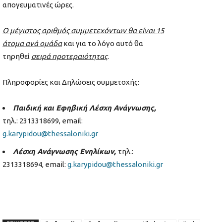
απογευματινές ώρες.
Ο μέγιστος αριθμός συμμετεχόντων θα είναι 15
άτομα ανά ομάδα
και για το λόγο αυτό θα
τηρηθεί
σειρά προτεραιότητας
.
Πληροφορίες και Δηλώσεις συμμετοχής:
Παιδική και Εφηβική Λέσχη Ανάγνωσης,
τηλ.: 2313318699, email:
g.karypidou@thessaloniki.gr
Λέσχη Ανάγνωσης Ενηλίκων,
τηλ.:
2313318694, email:
g.karypidou@thessaloniki.gr