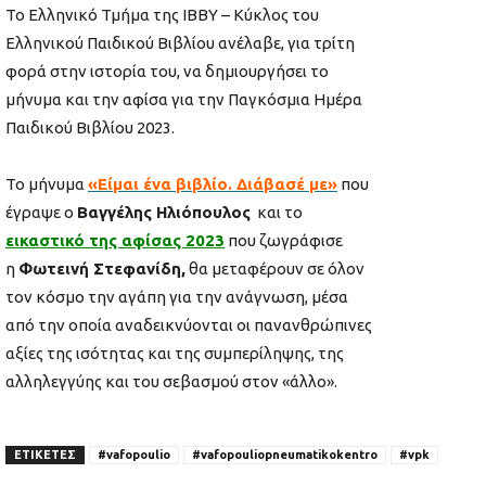
Το Ελληνικό Τμήμα της ΙΒΒΥ – Κύκλος του
Ελληνικού Παιδικού Βιβλίου ανέλαβε, για τρίτη
φορά στην ιστορία του, να δημιουργήσει το
μήνυμα και την αφίσα για την Παγκόσμια Ημέρα
Παιδικού Βιβλίου 2023.
Το μήνυμα
«Είμαι ένα βιβλίο. Διάβασέ με»
που
έγραψε ο
Βαγγέλης Ηλιόπουλος
και το
εικαστικό της αφίσας 2023
που ζωγράφισε
η
Φωτεινή Στεφανίδη,
θα μεταφέρουν σε όλον
τον κόσμο την αγάπη για την ανάγνωση, μέσα
από την οποία αναδεικνύονται οι πανανθρώπινες
αξίες της ισότητας και της συμπερίληψης, της
αλληλεγγύης και του σεβασμού στον «άλλο».
ΕΤΙΚΕΤΕΣ
#vafopoulio
#vafopouliopneumatikokentro
#vpk