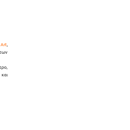
 Art
,
 των
τρο,
 και