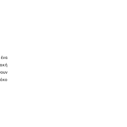
 ένα
ιακή
σουν
τόχο