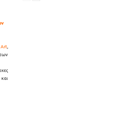
ων
 Art
,
 των
οχες
 και