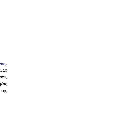
ίας,
έγας
πτο,
φίας
 της