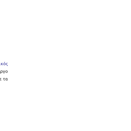
ικός
έργο
ε τα