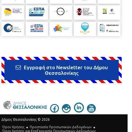
Εγγραφή στο Newsletter του Δήμου
Θεσσαλονίκης
Δήμος Θεσσαλονίκης © 2026
Όροι Χρήσης
Προστασία Προσωπικών Δεδομένων
Όροι Xρήσης και Eπεξεργασία Προσωπικών Δεδομένων