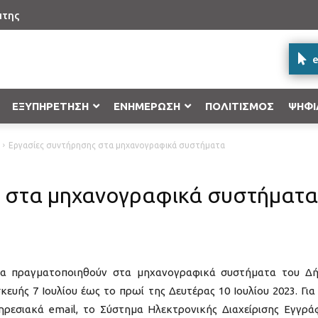
πτης
e
ΕΞΥΠΗΡΕΤΗΣΗ
ΕΝΗΜΕΡΩΣΗ
ΠΟΛΙΤΙΣΜΟΣ
ΨΗΦΙ
Εργασίες συντήρησης στα μηχανογραφικά συστήματα
Δήλωση γέννησης στο Ληξιαρχείο
Επιχειρησιακό Πρόγραμμα “Κεντρικ
Υποβολή ένστασης
Δήλωση ονόματος στο Ληξιαρχείο
Επιχειρησιακό Πρόγραμμα «Υποδομ
ς στα μηχανογραφικά συστήματα
Ανάπτυξη 2014-2020»
Δήλωση βάπτισης στο Ληξιαρχείο
Επιχειρησιακό Πρόγραμμα Επισιτιστ
2020
Εγγραφή στα Μητρώα Αρρένων
Ε.Π «Ανταγωνιστικότητα, Επιχειρημ
θα πραγματοποιηθούν στα μηχανογραφικά συστήματα του Δ
Προγράμματα Εδαφικής Συνεργασί
ευής 7 Ιουλίου έως το πρωί της Δευτέρας 10 Ιουλίου 2023. Για
ηρεσιακά email, το Σύστημα Ηλεκτρονικής Διαχείρισης Εγγρ