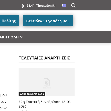
C
28.4
Thessaloniki
-Πολίτης
Βελτιώνω την πόλη μου
ΑΚΗ ΠΟΛΗ
ή Μακεδονία 2014-2020”
ΤΕΛΕΥΤΑΙΕΣ ΑΝΑΡΤΗΣΕΙΣ
ές Μεταφορών, Περιβάλλον και Αειφόρος
ικής και Βασικής Υλικής Συνδρομής – ΤΕΒΑ 2014-
ατικότητα & Καινοτομία (ΕΠΑνΕΚ)»
Δημοτική Επιτροπή
ήμου
ας
 τον
32η Τακτική Συνεδρίαση 12-08-
2026
άφων