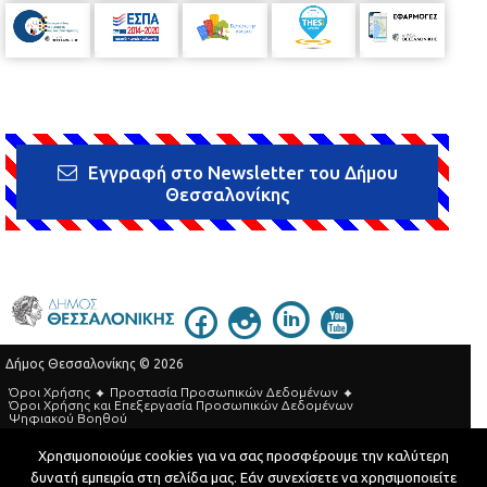
Εγγραφή στο Newsletter του Δήμου
Θεσσαλονίκης
Δήμος Θεσσαλονίκης © 2026
Όροι Χρήσης
Προστασία Προσωπικών Δεδομένων
Όροι Xρήσης και Eπεξεργασία Προσωπικών Δεδομένων
Ψηφιακού Βοηθού
Τηλεφωνικός Κατάλογος
Χρησιμοποιούμε cookies για να σας προσφέρουμε την καλύτερη
δυνατή εμπειρία στη σελίδα μας. Εάν συνεχίσετε να χρησιμοποιείτε