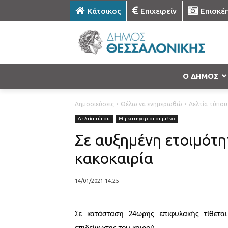
Κάτοικος
Επιχειρείν
Επισκέ
Ο ΔΗΜΟΣ
Δημοσιεύσεις
Θέλω να ενημερωθώ
Δελτία τύπου
Δελτία τύπου
Μη κατηγοριοποιημένο
Σε αυξημένη ετοιμότη
κακοκαιρία
14/01/2021 14:25
Σε κατάσταση 24ωρης επιφυλακής τίθεται