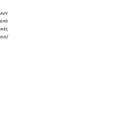
ήμων
 από
ικές
ειο/