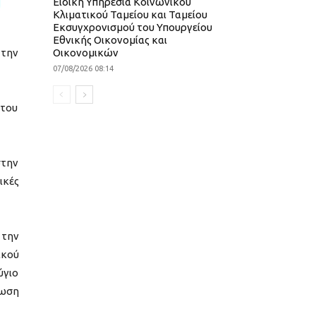
Ειδική Υπηρεσία Κοινωνικού
Κλιματικού Ταμείου και Ταμείου
Εκσυγχρονισμού του Υπουργείου
Εθνικής Οικονομίας και
 την
Οικονομικών
07/08/2026 08:14
 του
στην
ικές
 την
ικού
ύγιο
νωση