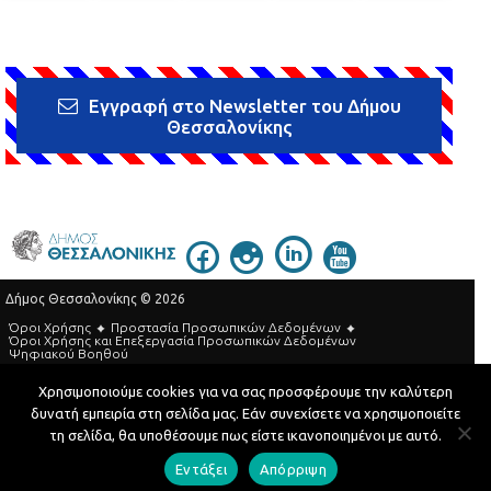
Εγγραφή στο Newsletter του Δήμου
Θεσσαλονίκης
Δήμος Θεσσαλονίκης © 2026
Όροι Χρήσης
Προστασία Προσωπικών Δεδομένων
Όροι Xρήσης και Eπεξεργασία Προσωπικών Δεδομένων
Ψηφιακού Βοηθού
Τηλεφωνικός Κατάλογος
Χρησιμοποιούμε cookies για να σας προσφέρουμε την καλύτερη
δυνατή εμπειρία στη σελίδα μας. Εάν συνεχίσετε να χρησιμοποιείτε
Developed by
MyCompany Projects
τη σελίδα, θα υποθέσουμε πως είστε ικανοποιημένοι με αυτό.
Εντάξει
Απόρριψη