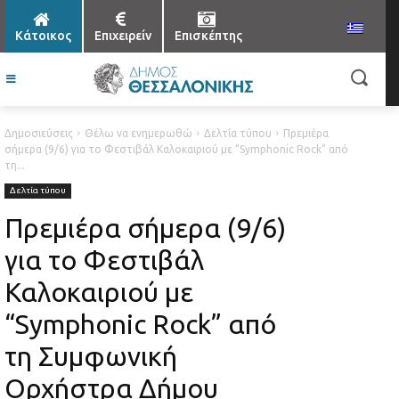
Κάτοικος
Επιχειρείν
Επισκέπτης
Δημοσιεύσεις
Θέλω να ενημερωθώ
Δελτία τύπου
Πρεμιέρα
σήμερα (9/6) για το Φεστιβάλ Καλοκαιριού με “Symphonic Rock” από
τη...
Δελτία τύπου
Πρεμιέρα σήμερα (9/6)
για το Φεστιβάλ
Καλοκαιριού με
“Symphonic Rock” από
τη Συμφωνική
Ορχήστρα Δήμου