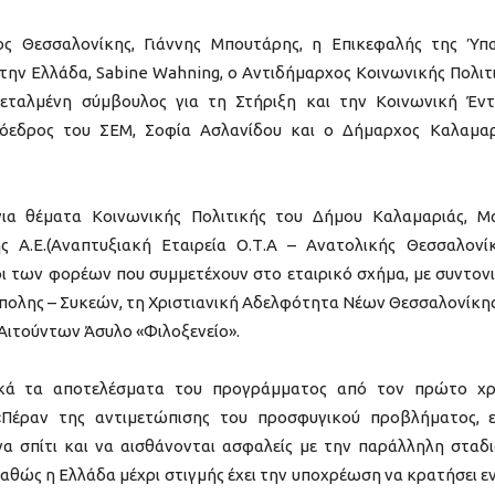
 Θεσσαλονίκης, Γιάννης Μπουτάρης, η Επικεφαλής της Ύπ
την Ελλάδα, Sabine Wahning, ο Αντιδήμαρχος Κοινωνικής Πολιτ
τεταλμένη σύμβουλος για τη Στήριξη και την Κοινωνική Έν
εδρος του ΣΕΜ, Σοφία Ασλανίδου και ο Δήμαρχος Καλαμαρ
α θέματα Κοινωνικής Πολιτικής του Δήμου Καλαμαριάς, Μ
 Α.Ε.(Αναπτυξιακή Εταιρεία Ο.Τ.Α – Ανατολικής Θεσσαλονίκ
των φορέων που συμμετέχουν στο εταιρικό σχήμα, με συντον
πολης – Συκεών, τη Χριστιανική Αδελφότητα Νέων Θεσσαλονίκης
Αιτούντων Άσυλο «Φιλοξενείο».
ικά τα αποτελέσματα του προγράμματος από τον πρώτο χ
 «Πέραν της αντιμετώπισης του προσφυγικού προβλήματος, ε
να σπίτι και να αισθάνονται ασφαλείς με την παράλληλη σταδ
αθώς η Ελλάδα μέχρι στιγμής έχει την υποχρέωση να κρατήσει ε