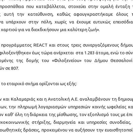
 προσπάθεια που καταβάλλεται, στοχεύει στην ομαλή ένταξη
ς αυτή την κατεύθυνση, καθώς αφουγκραστήκαμε όλους 
να υπάρχουν στην πόλη, χωρίς να έχουμε ευτυχώς επεισόδια
χαρτιού για να διεκδικήσουν μια καλύτερη ζωή».
 προγράμματος REACT και στους τρεις συνεργαζόμενους δήμου
ιλοξενήθηκαν έως τώρα ανέρχεται στα 1.283 άτομα, ενώ το σύ
ομένης της δομής του «Φιλοξενείου» του Δήμου Θεσσαλονί
ν σε 807.
το εταιρικό σχήμα ορίζονται ως εξής:
ν και Καλαμαριάς και η Ανατολική Α.Ε. αναλαμβάνουν τη δημιου
ων, την πληρωμή λογαριασμών υπηρεσιών κοινής ωφελείας κα
καθ’ όλη τη διάρκεια της μίσθωσης, τον εξοπλισμό τους με έπι
χοκοινωνικής στήριξης, διερμηνεία και υπηρεσίες συνοδείας,
οωθητικές δράσεις, προκειμένου να αυξήσουν την ευαισθητοπο