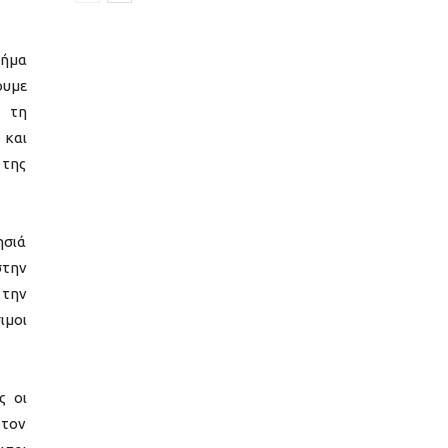
χήμα
ουμε
ε τη
 και
 της
ησιά
στην
 την
ιμοι
ς οι
 τον