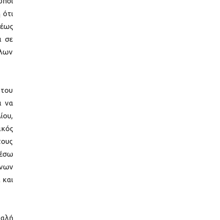
ωποι
 ότι
 έως
ι σε
λλων
 του
ι να
ίου,
ικός
τους
μέσω
ένων
 και
καλή