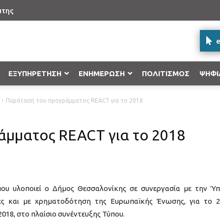
πτης
e
ΕΞΥΠΗΡΕΤΗΣΗ
ΕΝΗΜΕΡΩΣΗ
ΠΟΛΙΤΙΣΜΟΣ
ΨΗΦΙ
Παράταση του προγράμματος REACT για το 2018
Δήλωση γέννησης στο Ληξιαρχείο
Επιχειρησιακό Πρόγραμμα “Κεντρικ
Υποβολή ένστασης
Δήλωση ονόματος στο Ληξιαρχείο
Επιχειρησιακό Πρόγραμμα «Υποδομ
μματος REACT για το 2018
Ανάπτυξη 2014-2020»
Δήλωση βάπτισης στο Ληξιαρχείο
Επιχειρησιακό Πρόγραμμα Επισιτιστ
2020
Εγγραφή στα Μητρώα Αρρένων
Ε.Π «Ανταγωνιστικότητα, Επιχειρημ
υ υλοποιεί ο Δήμος Θεσσαλονίκης σε συνεργασία με την Ύ
Προγράμματα Εδαφικής Συνεργασί
ες και με χρηματοδότηση της Ευρωπαϊκής Ένωσης, για το 2
018, στο πλαίσιο συνέντευξης Τύπου.