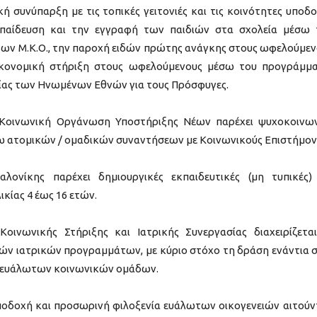
ή συνύπαρξη με τις τοπικές γειτονιές και τις κοινότητες υποδο
αίδευση και την εγγραφή των παιδιών στα σχολεία μέσω
ων Μ.Κ.Ο., την παροχή ειδών πρώτης ανάγκης στους ωφελούμεν
οικονομική στήριξη στους ωφελούμενους μέσω του προγράμμ
ίας των Ηνωμένων Εθνών για τους Πρόσφυγες.
οινωνική Οργάνωση Υποστήριξης Νέων παρέχει ψυχοκοινω
σω ατομικών / ομαδικών συναντήσεων με Κοινωνικούς Επιστήμον
ονίκης παρέχει δημιουργικές εκπαιδευτικές (μη τυπικές)
κίας 4 έως 16 ετών.
ινωνικής Στήριξης και Ιατρικής Συνεργασίας διαχειρίζετα
ών ιατρικών προγραμμάτων, με κύριο στόχο τη δράση ενάντια 
ν ευάλωτων κοινωνικών ομάδων.
 υποδοχή και προσωρινή φιλοξενία ευάλωτων οικογενειών αιτού