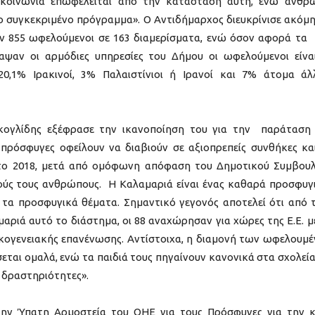
 κοινωνία επωφελείται από την κατάσταση αυτή, ενώ άνθρ
 συγκεκριμένο πρόγραμμα». Ο Αντιδήμαρχος διευκρίνισε ακόμη
ν 855 ωφελούμενοι σε 163 διαμερίσματα, ενώ όσον αφορά τα
ψαν οι αρμόδιες υπηρεσίες του Δήμου οι ωφελούμενοι είνα
20,1% Ιρακινοί, 3% Παλαιστίνιοι ή Ιρανοί και 7% άτομα ά
ογλίδης εξέφρασε την ικανοποίηση του για την παράταση
πρόσφυγες οφείλουν να διαβιούν σε αξιοπρεπείς συνθήκες κα
 το 2018, μετά από ομόφωνη απόφαση του Δημοτικού Συμβουλ
τούς τους ανθρώπους. Η Καλαμαριά είναι ένας καθαρά προσφυγ
 τα προσφυγικά θέματα. Σημαντικό γεγονός αποτελεί ότι από 
ριά αυτό το διάστημα, οι 88 αναχώρησαν για χώρες της Ε.Ε. 
κογενειακής επανένωσης. Αντίστοιχα, η διαμονή των ωφελουμ
ται ομαλά, ενώ τα παιδιά τους πηγαίνουν κανονικά στα σχολεία
 δραστηριότητες».
 την Ύπατη Αρμοστεία του ΟΗΕ για τους Πρόσφυγες για την 