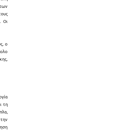
 των
τους
. Οι
ς, ο
νολο
κης,
ργία
ι τη
πλα,
 την
ίηση