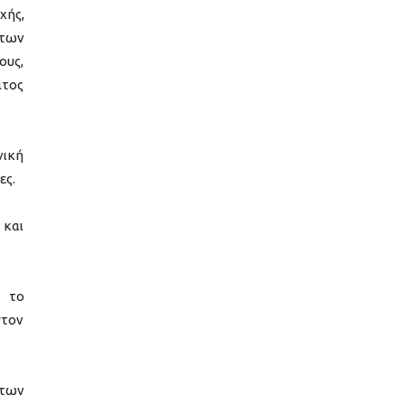
χής,
 των
ους,
ατος
νική
ες.
 και
ι το
στον
ντων