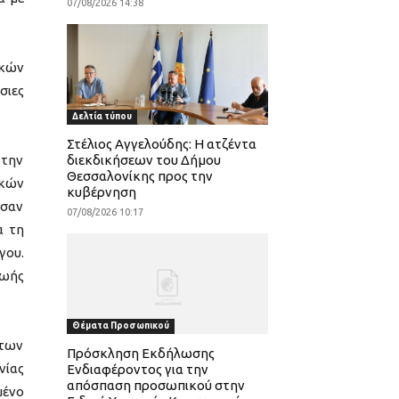
07/08/2026 14:38
ικών
σιες
Δελτία τύπου
Στέλιος Αγγελούδης: Η ατζέντα
 την
διεκδικήσεων του Δήμου
Θεσσαλονίκης προς την
ικών
κυβέρνηση
ησαν
07/08/2026 10:17
α τη
γου.
ζωής
Θέματα Προσωπικού
 των
Πρόσκληση Εκδήλωσης
νίας
Ενδιαφέροντος για την
απόσπαση προσωπικού στην
μένο