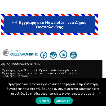
Εγγραφή στο Newsletter του Δήμου
Θεσσαλονίκης
Δήμος Θεσσαλονίκης © 2026
Όροι Χρήσης
Προστασία Προσωπικών Δεδομένων
Όροι Xρήσης και Eπεξεργασία Προσωπικών Δεδομένων
Ψηφιακού Βοηθού
Τηλεφωνικός Κατάλογος
Χρησιμοποιούμε cookies για να σας προσφέρουμε την καλύτερη
δυνατή εμπειρία στη σελίδα μας. Εάν συνεχίσετε να χρησιμοποιείτε
Developed by
MyCompany Projects
τη σελίδα, θα υποθέσουμε πως είστε ικανοποιημένοι με αυτό.
Εντάξει
Απόρριψη