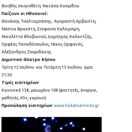
Βοηθός σκηνοθέτη: Νατάσα Κοσμίδου
Παίζουν οι Ηθοποιοί:
:
Θανάσης Τσαλταμπάσης, Αγοραστή Αρβανίτη,
Νάστια Βραχάτη, Στεφανία Καλομοίρη,
Νικολέττα Βλαβιανού, Δημήτρης Καλαντζής,
Ορφέας Παπαδόπουλος, Νίκος Ορφανός,
Αλέξανδρος Ζουριδάκης
Δημοτικό Θέατρο Κήπου
Τρίτη 12 Ιουλίου και Τετάρτη 13 Ιουλίου ώρα
21:30
Tιμές εισιτηρίων
:
Κανονικό 15€, μειωμένο 10€ (φοιτητές, άνεργοι,
μαθητές, 65+, γκρουπ)
Προπώληση εισιτηρίων
:
www.ticketservices.gr