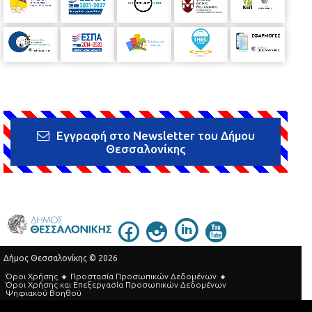
Εγγραφή στο Newsletter του Δήμου
Θεσσαλονίκης
Δήμος Θεσσαλονίκης © 2026
Όροι Χρήσης
Προστασία Προσωπικών Δεδομένων
Όροι Xρήσης και Eπεξεργασία Προσωπικών Δεδομένων
Ψηφιακού Βοηθού
Τηλεφωνικός Κατάλογος