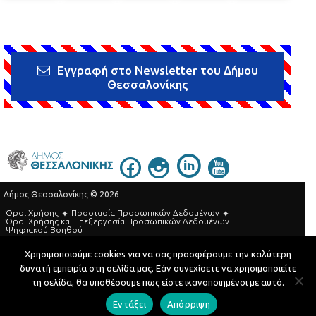
Εγγραφή στο Newsletter του Δήμου
Θεσσαλονίκης
Δήμος Θεσσαλονίκης © 2026
Όροι Χρήσης
Προστασία Προσωπικών Δεδομένων
Όροι Xρήσης και Eπεξεργασία Προσωπικών Δεδομένων
Ψηφιακού Βοηθού
Τηλεφωνικός Κατάλογος
Χρησιμοποιούμε cookies για να σας προσφέρουμε την καλύτερη
δυνατή εμπειρία στη σελίδα μας. Εάν συνεχίσετε να χρησιμοποιείτε
Developed by
MyCompany Projects
τη σελίδα, θα υποθέσουμε πως είστε ικανοποιημένοι με αυτό.
Εντάξει
Απόρριψη