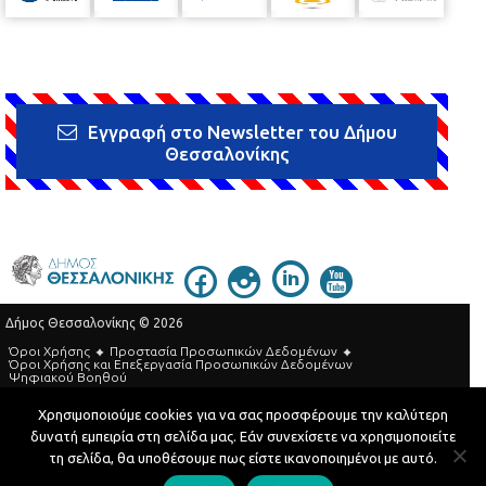
Εγγραφή στο Newsletter του Δήμου
Θεσσαλονίκης
Δήμος Θεσσαλονίκης © 2026
Όροι Χρήσης
Προστασία Προσωπικών Δεδομένων
Όροι Xρήσης και Eπεξεργασία Προσωπικών Δεδομένων
Ψηφιακού Βοηθού
Τηλεφωνικός Κατάλογος
Χρησιμοποιούμε cookies για να σας προσφέρουμε την καλύτερη
δυνατή εμπειρία στη σελίδα μας. Εάν συνεχίσετε να χρησιμοποιείτε
Developed by
MyCompany Projects
τη σελίδα, θα υποθέσουμε πως είστε ικανοποιημένοι με αυτό.