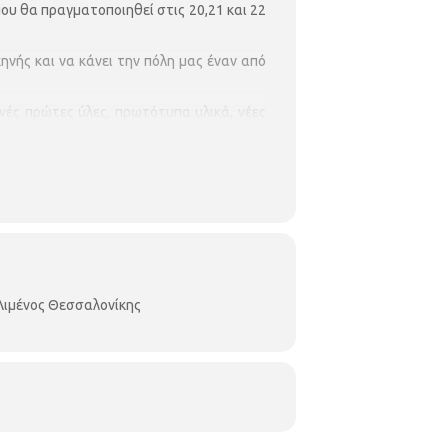
 που θα πραγματοποιηθεί στις 20,21 και 22
ηνής και να κάνει την πόλη μας έναν από
νές πρώτες ύλες, πρωτότυπα υλικά, νέες
υ κοινού που μέρα με τη μέρα μεγαλώνει,
τούρας του.
ς και έχουμε κάποια εξαιρετικά δείγματα
νομάτων του χώρου παγκοσμίως.
ς κορυφαίους ζυθοποιούς της παγκόσμιας
ας.
Λιμένος Θεσσαλονίκης