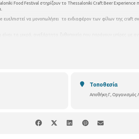
oniki Food Festival στηρίζουν το Thessaloniki Craft Beer Experience
ι.
nce ευελπιστεί να μονοπωλήσει το ενδιαφέρον των φίλων της craft σκ
είναι τα μικρά, ανεξάρτητα ζυθοποιεία που παράγουν μπίρες με αγ
 τα ζυθοποιεία έχουν συγκεντρώσει το ενδιαφέρον ενός πολύ μεγάλο
ητα που απαρτίζεται από "πιστούς" λάτρεις του ζύθου και της κουλ
ία χρόνια να κάνει βήματα στο χώρο της Craft (χειροποίητης) μπίρα
υ μπορούν να σταθούν επάξια δίπλα στις δημιουργίες των μεγάλων ο
τίου, η Θεσσαλονίκη και το #TCBE θα φιλοξενήσει μερικούς από του
ηνικών ζυθοποιείων σε ένα τριήμερο event απόλυτης craft γευσιγνωσί
Τοποθεσία
Αποθήκη Γ, Οργανισμός 