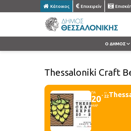
Κάτοικος
Επιχειρείν
Επισκέ
Ο ΔΗΜΟΣ
Thessaloniki Craft 
ΠΑ
Thessa
ΚΥ
20
22
ΜΑΡ