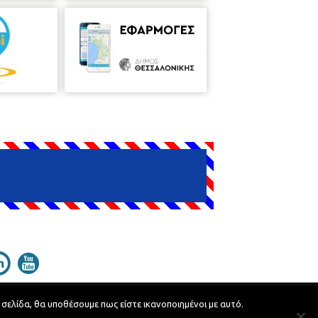
 σελίδα, θα υποθέσουμε πως είστε ικανοποιημένοι με αυτό.
Developed by
MyCompany Projects