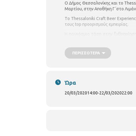
Ο Δήμος Θεσσαλονίκης και το Thessal
Μαρτίου, στην Αποθήκη Γ΄στο Λιμάν
Tο Thessaloniki Craft Beer Experie
τους top προορισμούς εμπειρίας.
Η παγκόσμια τάση στην ζυθοποίηση 
τεχνικές και πολύ πάθος. Όλα αυτά
δημιουργώντας μια παγκόσμια κοινότ
ΠΕΡΙΣΣΌΤΕΡΑ
Η χώρα μας έχει αρχίσει τα τελευτα
ζυθοποίησης από Ελληνικά χέρια πο
Για τρεις μέρες 20, 21 και 22 Μαρ
σκηνής και την "αφρόκρεμα" των ελλ
Ώρα
Τιμή εισόδου 5€
20/03/2020
14:00
-
22/03/2020
22:00