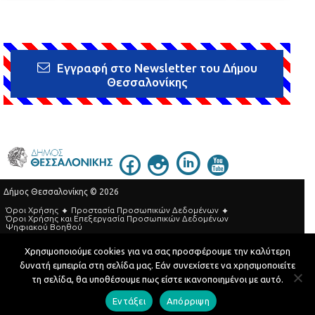
Εγγραφή στο Newsletter του Δήμου
Θεσσαλονίκης
Δήμος Θεσσαλονίκης © 2026
Όροι Χρήσης
Προστασία Προσωπικών Δεδομένων
Όροι Xρήσης και Eπεξεργασία Προσωπικών Δεδομένων
Ψηφιακού Βοηθού
Τηλεφωνικός Κατάλογος
Χρησιμοποιούμε cookies για να σας προσφέρουμε την καλύτερη
δυνατή εμπειρία στη σελίδα μας. Εάν συνεχίσετε να χρησιμοποιείτε
Developed by
MyCompany Projects
τη σελίδα, θα υποθέσουμε πως είστε ικανοποιημένοι με αυτό.
Εντάξει
Απόρριψη