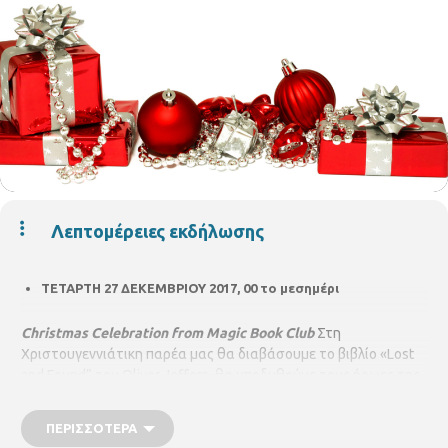
Λεπτομέρειες εκδήλωσης
ΤΕΤΑΡΤΗ 27 ΔΕΚΕΜΒΡΙΟΥ 2017, 00 το μεσημέρι
Christmas Celebration from Magic Book Club
Στη
Χριστουγεννιάτικη παρέα μας θα διαβάσουμε το βιβλίο «Lost
and Found” του Oliver Jeffers, θα υποδυθούμε τους ήρωες της
ιστορίας και θα παίξουμε Dixit, ένα υπέροχο παιχνίδι ιστοριών
με μοναδική εικονογράφηση όπου κάθε παίκτης γίνεται
ΠΕΡΙΣΣΌΤΕΡΑ
αφηγητής.... Με την οικονομολόγο
Άννα Δασκοπούλου
Για