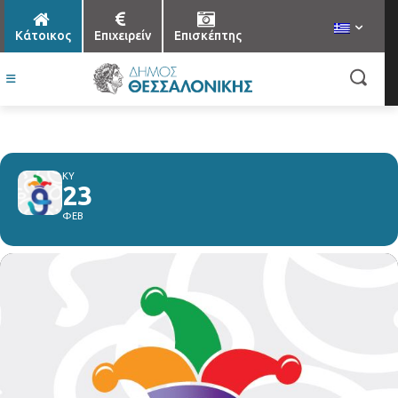
Κάτοικος
Επιχειρείν
Επισκέπτης
ΚΥ
23
ΦΕΒ