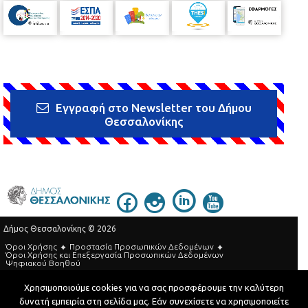
Εγγραφή στο Newsletter του Δήμου
Θεσσαλονίκης
Δήμος Θεσσαλονίκης © 2026
Όροι Χρήσης
Προστασία Προσωπικών Δεδομένων
Όροι Xρήσης και Eπεξεργασία Προσωπικών Δεδομένων
Ψηφιακού Βοηθού
Τηλεφωνικός Κατάλογος
Χρησιμοποιούμε cookies για να σας προσφέρουμε την καλύτερη
δυνατή εμπειρία στη σελίδα μας. Εάν συνεχίσετε να χρησιμοποιείτε
Developed by
MyCompany Projects