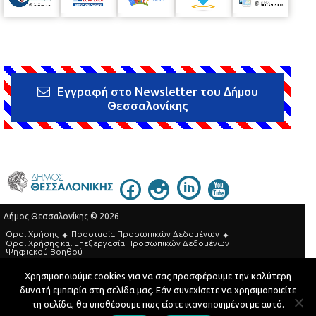
Εγγραφή στο Newsletter του Δήμου
Θεσσαλονίκης
Δήμος Θεσσαλονίκης © 2026
Όροι Χρήσης
Προστασία Προσωπικών Δεδομένων
Όροι Xρήσης και Eπεξεργασία Προσωπικών Δεδομένων
Ψηφιακού Βοηθού
Τηλεφωνικός Κατάλογος
Χρησιμοποιούμε cookies για να σας προσφέρουμε την καλύτερη
δυνατή εμπειρία στη σελίδα μας. Εάν συνεχίσετε να χρησιμοποιείτε
Developed by
MyCompany Projects
τη σελίδα, θα υποθέσουμε πως είστε ικανοποιημένοι με αυτό.