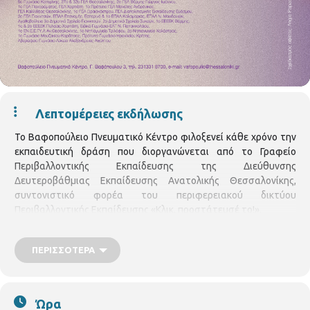
Λεπτομέρειες εκδήλωσης
Το Βαφοπούλειο Πνευματικό Κέντρο φιλοξενεί κάθε χρόνο την
εκπαιδευτική δράση που διοργανώνεται από το Γραφείο
Περιβαλλοντικής Εκπαίδευσης της Διεύθυνσης
Δευτεροβάθμιας Εκπαίδευσης Ανατολικής Θεσσαλονίκης,
συντονιστικό φορέα του περιφερειακού δικτύου
Περιβαλλοντικής Εκπαίδευσης «Κλικ, προστάτευσέ το!».
Πρόκειται για ένα δίκτυο σχολείων Αθμιας και Βθμιας
Εκπαίδευσης της Κεντρικής Μακεδονίας που λειτουργεί από το
ΠΕΡΙΣΣΌΤΕΡΑ
2014, στα οποία, ένας ή περισσότεροι εκπαιδευτικοί
εφαρμόζουν σε μία ομάδα μαθητών την εκπαιδευτική πρόταση
Περιβαλλοντικής Εκπαίδευσης του Δικτύου, η οποία αξιοποιεί
την τέχνη της φωτογραφίας.
Ώρα