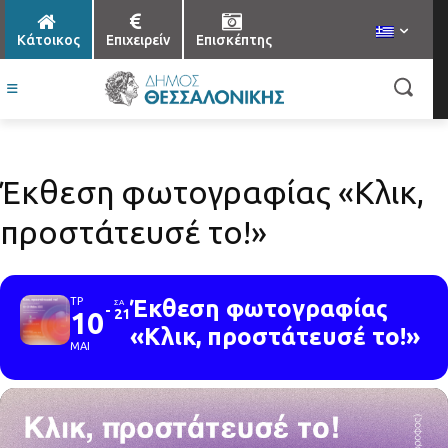
Κάτοικος
Επιχειρείν
Επισκέπτης
Έκθεση φωτογραφίας «Κλικ,
προστάτευσέ το!»
ΤΡ
Έκθεση φωτογραφίας
ΣΑ
10
21
«Κλικ, προστάτευσέ το!»
ΜΑΙ