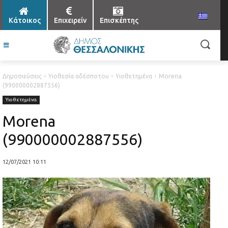
Κάτοικος
Επιχειρείν
Επισκέπτης
Δημοσιεύσεις
Υιοθεσία αδέσποτου
Υιοθετημένα
Morena
(990000002887556)
Υιοθετημένα
Morena
(990000002887556)
12/07/2021 10:11