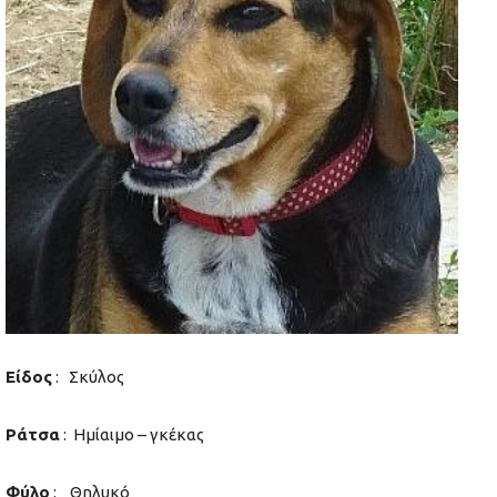
Είδος
: Σκύλος
Ράτσα
: Ημίαιμο – γκέκας
Φύλο
: Θηλυκό