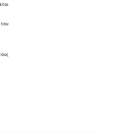
εται
 του
τους