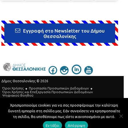
Εγγραφή στο Newsletter του Δήμου
Θεσσαλονίκης
Δήμος Θεσσαλονίκης © 2026
Όροι Χρήσης
Προστασία Προσωπικών Δεδομένων
Όροι Xρήσης και Eπεξεργασία Προσωπικών Δεδομένων
Ψηφιακού Βοηθού
Τηλεφωνικός Κατάλογος
Χρησιμοποιούμε cookies για να σας προσφέρουμε την καλύτερη
δυνατή εμπειρία στη σελίδα μας. Εάν συνεχίσετε να χρησιμοποιείτε
Developed by
MyCompany Projects
τη σελίδα, θα υποθέσουμε πως είστε ικανοποιημένοι με αυτό.
Εντάξει
Απόρριψη