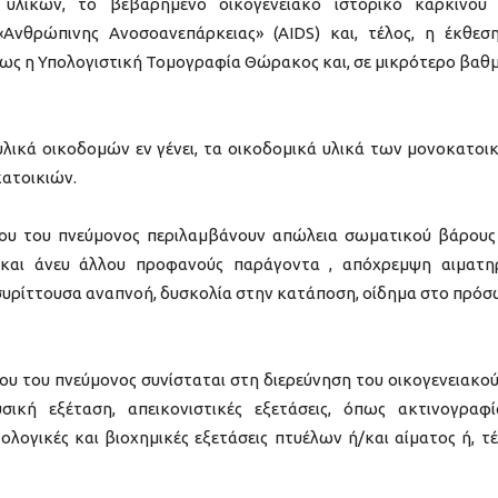
 υλικών, το βεβαρημένο οικογενειακό ιστορικό καρκίνου
Ανθρώπινης Ανοσοανεπάρκειας» (AIDS) και, τέλος, η έκθεσ
όπως η Υπολογιστική Τομογραφία Θώρακος και, σε μικρότερο βαθμ
 υλικά οικοδομών εν γένει, τα οικοδομικά υλικά των μονοκατοι
ατοικιών.
ου του πνεύμονος περιλαμβάνουν απώλεια σωματικού βάρους
 και άνευ άλλου προφανούς παράγοντα , απόχρεμψη αιματ
 συρίττουσα αναπνοή, δυσκολία στην κατάποση, οίδημα στο πρό
ου του πνεύμονος συνίσταται στη διερεύνηση του οικογενειακού
σική εξέταση, απεικονιστικές εξετάσεις, όπως ακτινογραφ
λογικές και βιοχημικές εξετάσεις πτυέλων ή/και αίματος ή, τέ