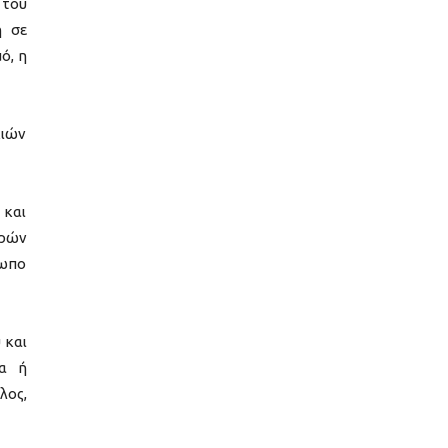
 του
η σε
ό, η
κιών
 και
ηρών
σωπο
 και
ία ή
λος,