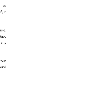
: το
ή, η
ικά.
χώρο
στην
κούς
ρικό