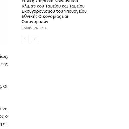
Ειδική Υπηρεσία Κοινωνικού
Κλιματικού Ταμείου και Ταμείου
Εκσυγχρονισμού του Υπουργείου
Εθνικής Οικονομίας και
Οικονομικών
07/08/2026 08:14
ίως.
 της
. Οι
δυνη
ος ο
η σε