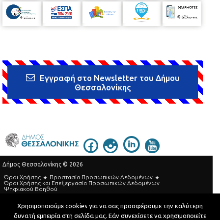
Εγγραφή στο Newsletter του Δήμου
Θεσσαλονίκης
Δήμος Θεσσαλονίκης © 2026
Όροι Χρήσης
Προστασία Προσωπικών Δεδομένων
Όροι Xρήσης και Eπεξεργασία Προσωπικών Δεδομένων
Ψηφιακού Βοηθού
Τηλεφωνικός Κατάλογος
Χρησιμοποιούμε cookies για να σας προσφέρουμε την καλύτερη
δυνατή εμπειρία στη σελίδα μας. Εάν συνεχίσετε να χρησιμοποιείτε