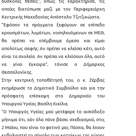
δύσκολες θέσεις”, όπως τις χαρακτήρισε, τις
οποίες διατύπωσε μαζί με τον Περιφερειάρχη
Κεντρικής Μακεδονίας Απόστολο Τζιτζικώστα.
“Εφόσον τα πράγματα ξεφύγουν σε επίπεδο
κρουσμάτων, λυμάτων, νοσηλευόμενων σε ΜΕΘ,
θα πρέπει να επέμβουμε άμεσα και είμαι
απολύτως σαφής: Αν πρέπει να κλείσει κάτι, αυτό
είναι τα σχολεία. Αν πρέπει να κλείσουν όλα, αυτό
να γίνει έγκαιρα”, τόνισε ο Δήμαρχος
Θεσσαλονίκης.
Στην κεντρική τοποθέτησή του, ο κ. Ζέρβας
ενημέρωσε το Δημοτικό Συμβούλιο και για την
πρόσφατη επίσκεψη στο Δημαρχείο του
Υπουργού Υγείας Βασίλη Κικίλια.
“Ο Υπουργός Υγείας μού μετέφερε το αισιόδοξο
μήνυμα ότι, εάν όλα πάνε βάσει σχεδιασμού, στις
2 Μαΐου, που είναι το φετινό μας Πάσχα, θα έχουν
εμβολιαστεί το σύνολο των κατοίκων της χώρας