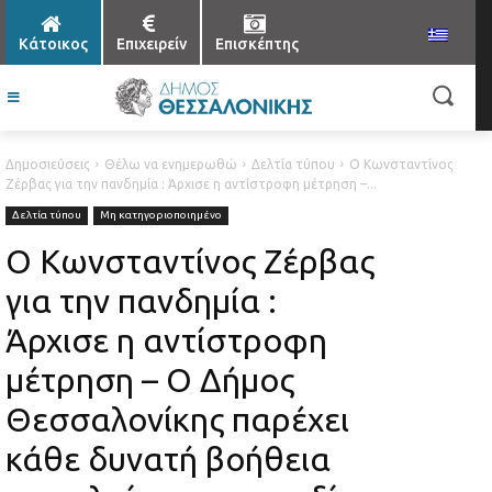
Κάτοικος
Επιχειρείν
Επισκέπτης
Δημοσιεύσεις
Θέλω να ενημερωθώ
Δελτία τύπου
Ο Κωνσταντίνος
Ζέρβας για την πανδημία : Άρχισε η αντίστροφη μέτρηση –...
Δελτία τύπου
Μη κατηγοριοποιημένο
Ο Κωνσταντίνος Ζέρβας
για την πανδημία :
Άρχισε η αντίστροφη
μέτρηση – Ο Δήμος
Θεσσαλονίκης παρέχει
κάθε δυνατή βοήθεια