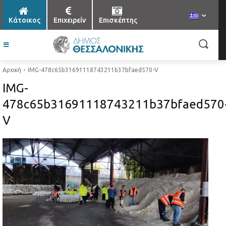
Κάτοικος
Επιχειρείν
Επισκέπτης
Αρχική
IMG-478c65b31691118743211b37bfaed570-V
IMG-
478c65b31691118743211b37bfaed570
V