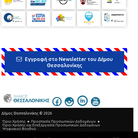
Εγγραφή στο Newsletter του Δήμου
Θεσσαλονίκης
Δήμος Θεσσαλονίκης © 2026
Όροι Χρήσης
Προστασία Προσωπικών Δεδομένων
Όροι Xρήσης και Eπεξεργασία Προσωπικών Δεδομένων
Ψηφιακού Βοηθού
Τηλεφωνικός Κατάλογος