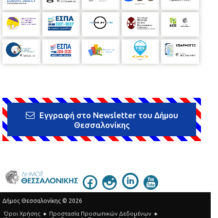
Εγγραφή στο Newsletter του Δήμου
Θεσσαλονίκης
Δήμος Θεσσαλονίκης © 2026
Όροι Χρήσης
Προστασία Προσωπικών Δεδομένων