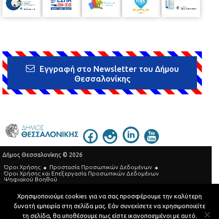
Εγγραφή στο Newsletter του Δήμου
Θεσσαλονίκης
Δήμος Θεσσαλονίκης © 2026
Όροι Χρήσης
Προστασία Προσωπικών Δεδομένων
Όροι Xρήσης και Eπεξεργασία Προσωπικών Δεδομένων
Ψηφιακού Βοηθού
Τηλεφωνικός Κατάλογος
Χρησιμοποιούμε cookies για να σας προσφέρουμε την καλύτερη
δυνατή εμπειρία στη σελίδα μας. Εάν συνεχίσετε να χρησιμοποιείτε
Developed by
MyCompany Projects
τη σελίδα, θα υποθέσουμε πως είστε ικανοποιημένοι με αυτό.