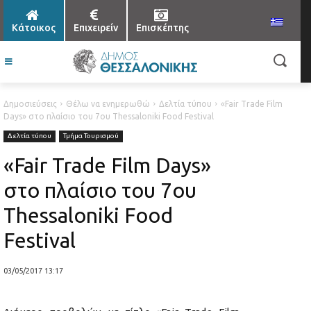
Κάτοικος
Επιχειρείν
Επισκέπτης
Δημοσιεύσεις
Θέλω να ενημερωθώ
Δελτία τύπου
«Fair Trade Film
Days» στο πλαίσιο του 7ου Thessaloniki Food Festival
Δελτία τύπου
Τμήμα Τουρισμού
«Fair Trade Film Days»
στο πλαίσιο του 7ου
Thessaloniki Food
Festival
03/05/2017 13:17