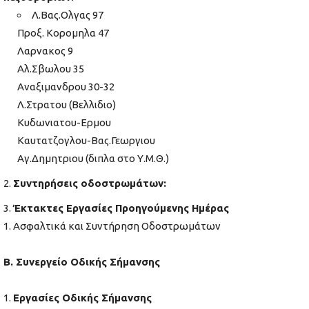
Λ.Βας.Ολγας 97
Προξ. Κορομηλα 47
Λαρνακος 9
Αλ.Σβωλου 35
Αναξιμανδρου 30-32
Λ.Στρατου (Βελλιδιο)
Κυδωνιατου-Ερμου
Καυτατζογλου-Βας.Γεωργιου
Αγ.Δημητριου (διπλα στο Υ.Μ.Θ.)
Συντηρήσεις οδοστρωμάτων:
Έκτακτες Εργασίες Προηγούμενης Ημέρας
Ασφαλτικά και Συντήρηση Οδοστρωμάτων
Β. Συνεργείο Οδικής Σήμανσης
Εργασίες Οδικής Σήμανσης