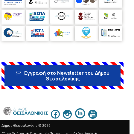
Εγγραφή στο Newsletter του Δήμου
Θεσσαλονίκης
Δήμος Θεσσαλονίκης © 2026
Όροι Χρήσης
Προστασία Προσωπικών Δεδομένων