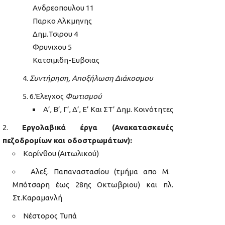
Ανδρεοπουλου 11
Παρκο Αλκμηνης
Δημ.Τσιρου 4
Φρυνιχου 5
Κατσιμιδη-Ευβοιας
Συντήρηση,
Αποξήλωση Διάκοσμου
6.Έλεγχος
Φωτισμού
Α’, Β’, Γ’, Δ’, Ε’ Και ΣΤ’ Δημ. Κοινότητες
Εργολαβικά έργα (Ανακατασκευές
πεζοδρομίων και οδοστρωμάτων):
Κορίνθου (Αιτωλικού)
Αλεξ. Παπαναστασίου (τμήμα απο Μ.
Μπότσαρη έως 28ης Οκτωβριου) και πλ.
Στ.Καραμανλή
Νέστορος Τυπά