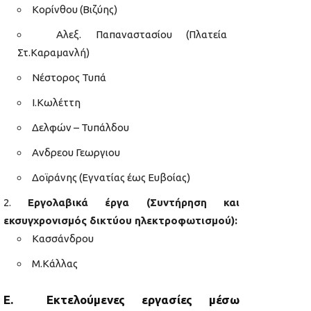
Κορίνθου (Βιζύης)
Αλεξ. Παπαναστασίου (Πλατεία
Στ.Καραμανλή)
Νέστορος Τυπά
Ι.Κωλέττη
Δελφών – Τυπάλδου
Ανδρεου Γεωργιου
Δοϊράνης (Εγνατίας έως Ευβοίας)
Εργολαβικά έργα (Συντήρηση και
εκσυγχρονισμός δικτύου ηλεκτροφωτισμού):
Κασσάνδρου
Μ.Κάλλας
Ε. Εκτελούμενες εργασίες μέσω