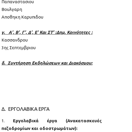
Παπαναστασιου
Βουλγαρη
Αποθηκη Καρυπιδου
γ. Α’, Β’, Γ’, Δ’, Ε’ Και ΣΤ’ :Δημ. Κοινότητες :
Κασσανδρου
3ης Σεπτεμβριου
δ. Συντήρηση Εκδηλώσεων και Διακόσμου:
Δ. ΕΡΓΟΛΑΒΙΚΑ ΕΡΓΑ
Εργολαβικά έργα (Ανακατασκευές
πεζοδρομίων και οδοστρωμάτων):