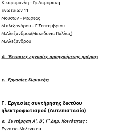
Κ.καραμανλη – Γρ.Λαμπρακη
Ενωτικων 11
Μουσων – Μωρεας
Μ.αλεξανδρου – Γ.Σεπτεμβριου
Μ.Αλεξανδρου(Μακεδονια Παλλας)
Μ.Αλεξανδρου
δ. Έκτακτες εργασίες προηγούμενης ημέρας:
ε. Εργασίες Κυριακής:
Γ. Εργασίες συντήρησης δικτύου
ηλεκτροφωτισμού (Αυτεπιστασία)
α. Συντήρηση Α’, Β’, Γ’ Δημ. Κοινότητες
:
Εγνατια-Μελενικου