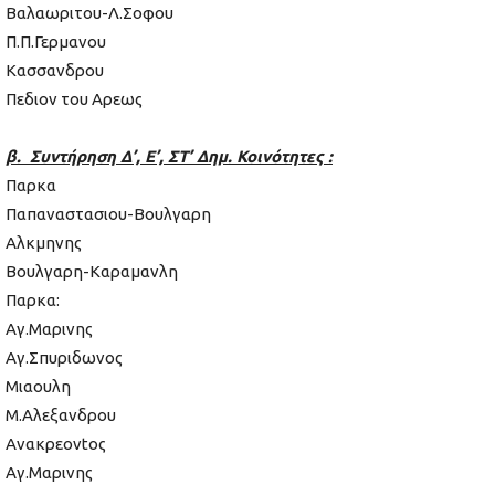
Βαλαωριτου-Λ.Σοφου
Π.Π.Γερμανου
Κασσανδρου
Πεδιον του Αρεως
β. Συντήρηση Δ’, Ε’, ΣΤ’ Δημ. Κοινότητες :
Παρκα
Παπαναστασιου-Βουλγαρη
Αλκμηνης
Βουλγαρη-Καραμανλη
Παρκα:
Αγ.Μαρινης
Αγ.Σπυριδωνος
Μιαουλη
Μ.Αλεξανδρου
Ανακρεονtος
Αγ.Μαρινης