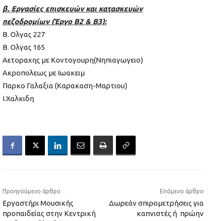
β. Εργασίες επισκευών και κατασκευών
πεζοδρομίων (Έργο Β2 & Β3):
Β. Ολγας 227
Β. Ολγας 165
Αετοραχης με Κοντογουρη(Νηπιαγωγειο)
Ακροπολεως με Ιωακειμ
Παρκο Γαλαξια (Καρακαση-Μαρτιου)
Ι.Χαλκιδη
Προηγούμενο άρθρο
Επόμενο άρθρο
Εργαστήρι Μουσικής
Δωρεάν σπιρομετρήσεις για
προπαιδείας στην Κεντρική
καπνιστές ή πρώην