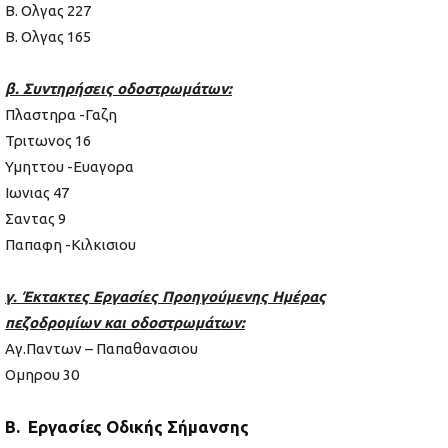
Β. Ολγας 227
Β. Ολγας 165
β. Συντηρήσεις οδοστρωμάτων:
Πλαστηρα -Γαζη
Τριτωνος 16
Υμηττου -Ευαγορα
Ιωνιας 47
Σαντας 9
Παπαφη -Κιλκισιου
γ. Έκτακτες Εργασίες Προηγούμενης Ημέρας
πεζοδρομίων και οδοστρωμάτων:
Αγ.Παντων – Παπαθανασιου
Ομηρου 30
Β. Εργασίες Οδικής Σήμανσης