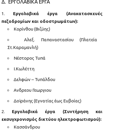
Δ. ΕΡΓΟΛΑΒΙΚΑ ΕΡΓΑ
Εργολαβικά έργα (Ανακατασκευές
πεζοδρομίων και οδοστρωμάτων):
Κορίνθου (Βιζύης)
Αλεξ. Παπαναστασίου (Πλατεία
Στ.Καραμανλή)
Νέστορος Τυπά
Ι.Κωλέττη
Δελφών – Τυπάλδου
Ανδρεου Γεωργιου
Δοϊράνης (Εγνατίας έως Ευβοίας)
Εργολαβικά έργα (Συντήρηση και
εκσυγχρονισμός δικτύου ηλεκτροφωτισμού):
Κασσάνδρου