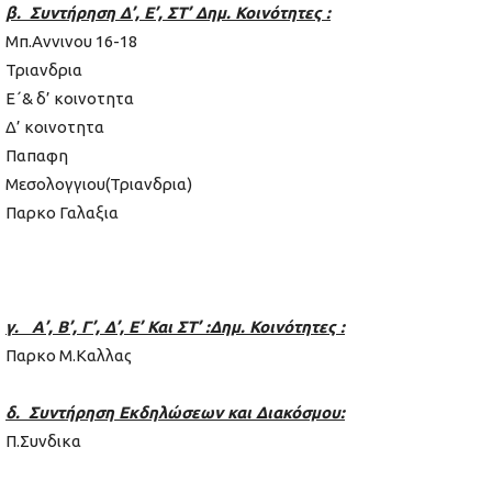
β. Συντήρηση Δ’, Ε’, ΣΤ’ Δημ. Κοινότητες :
Μπ.Αννινου 16-18
Τριανδρια
Ε΄& δ’ κοινοτητα
Δ’ κοινοτητα
Παπαφη
Μεσολογγιου(Τριανδρια)
Παρκο Γαλαξια
γ. Α’, Β’, Γ’, Δ’, Ε’ Και ΣΤ’ :Δημ. Κοινότητες :
Παρκο Μ.Καλλας
δ. Συντήρηση Εκδηλώσεων και Διακόσμου:
Π.Συνδικα