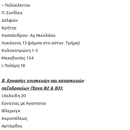
– Πολύκλειτου
Π. Συνδίκα
Δελφών
Κρήτης
Κασσάνδρου- Αγ.Νικολάου
Λυκάονος 13 (ράμπα στο αστυν. Τμήμα)
Κολοκοτρώνη 1-3
Μακεδονίας 154
Ι. Πολέμη 18
β. Εργασίες επισκευών και κατασκευών
πεζοδρομίων (Έργο Β2 & Β3):
Ι.Χαλκιδη 20
Εγνατιας με Αγαπηνου
Φλεμινγκ
Ακροπόλεως
Αρτέμιδος