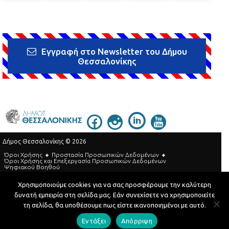
Εγγραφή στο Newsletter του Δήμου
Θεσσαλονίκης
Δήμος Θεσσαλονίκης © 2026
Όροι Χρήσης
Προστασία Προσωπικών Δεδομένων
Όροι Xρήσης και Eπεξεργασία Προσωπικών Δεδομένων
Ψηφιακού Βοηθού
Τηλεφωνικός Κατάλογος
Χρησιμοποιούμε cookies για να σας προσφέρουμε την καλύτερη
δυνατή εμπειρία στη σελίδα μας. Εάν συνεχίσετε να χρησιμοποιείτε
Developed by
MyCompany Projects
τη σελίδα, θα υποθέσουμε πως είστε ικανοποιημένοι με αυτό.
Εντάξει
Απόρριψη