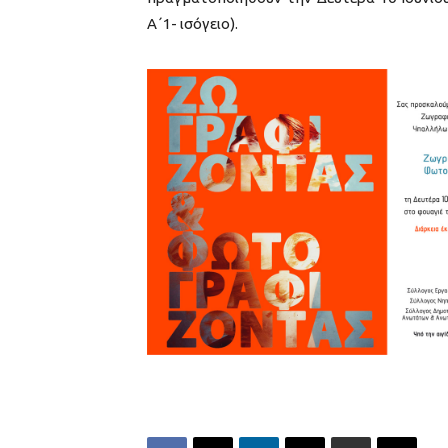
Α΄1- ισόγειο).