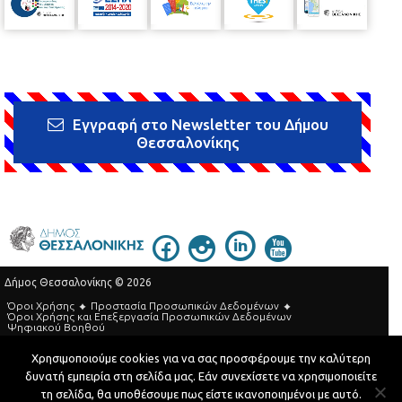
Εγγραφή στο Newsletter του Δήμου
Θεσσαλονίκης
Δήμος Θεσσαλονίκης © 2026
Όροι Χρήσης
Προστασία Προσωπικών Δεδομένων
Όροι Xρήσης και Eπεξεργασία Προσωπικών Δεδομένων
Ψηφιακού Βοηθού
Τηλεφωνικός Κατάλογος
Χρησιμοποιούμε cookies για να σας προσφέρουμε την καλύτερη
δυνατή εμπειρία στη σελίδα μας. Εάν συνεχίσετε να χρησιμοποιείτε
Developed by
MyCompany Projects
τη σελίδα, θα υποθέσουμε πως είστε ικανοποιημένοι με αυτό.